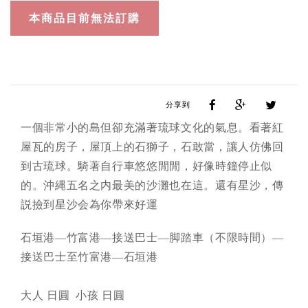
分享到
一個非常小的島但卻充滿著琉球文化的氣息。看著紅
屋瓦的房子，屋頂上的石獅子，石敢當，讓人仿佛回
到古琉球。騎著自行車悠悠閒閒，好像時鐘停止似
的。沖縄五名之内最美的沙灘也在這。還有星沙，傳
説撿到星沙会為你帶來好運
石垣港―竹富港―接送巴士―脚踏車（不限時間）―
接送巴士至竹富港―石垣港
大人 日圓 小孩 日圓