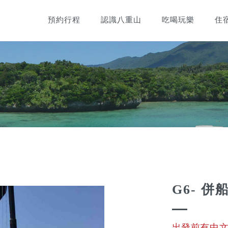
預約行程
認識八重山
吃喝玩樂
住
！
G6- 
出發前有中