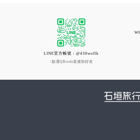
Wh
LINE官方帳號：@430woflk
↑點選QRcode直接加好友