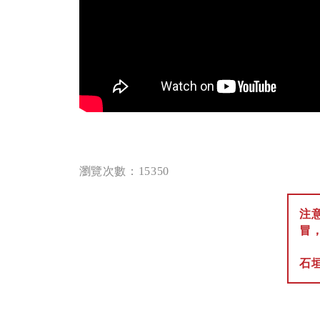
瀏覽次數：15350
注
冒
石