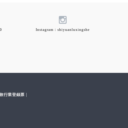
0
Instagram：shiyuanluxingshe
|
旅行業登録票