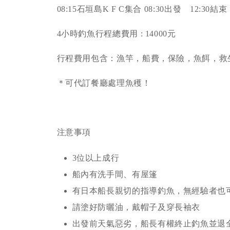
08:15石垣島K F C集合 08:30出發 12:30結束
4小時釣魚行程總費用 : 14000元
行程費用包含：漁竿，船費，保險，魚餌，救
＊可代訂餐廳處理魚穫！
注意事項
3位以上成行
船內有洗手間、有屋篷
有日本船長親切的指導釣魚，無經驗者也
請塗好防曬油，戴帽子及穿長袖衣
出發前天氣惡劣，船長有權終止釣魚並退