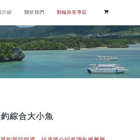
宿介紹
關於我們
郵輪旅客專區
併船釣綜合大小魚
文導釣親切指導、結束後介紹處理魚穫餐廳