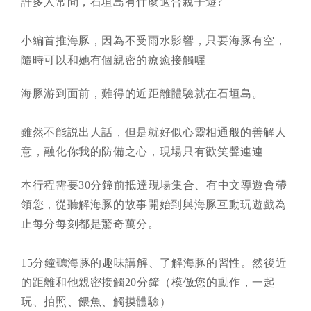
許多人常問，石垣島有什麼適合親子遊?
小編首推海豚，因為不受雨水影響，只要海豚有空，
隨時可以和她有個親密的療癒接觸喔
海豚游到面前，難得的近距離體驗就在石垣島。
雖然不能説出人話，但是就好似心靈相通般的善解人
意，融化你我的防備之心，現場只有歡笑聲連連
本行程需要30分鐘前抵達現場集合、有中文導遊會帶
領您，從聽解海豚的故事開始到與海豚互動玩遊戲為
止每分每刻都是驚奇萬分。
15分鐘聽海豚的趣味講解、了解海豚的習性。然後近
的距離和他親密接觸20分鐘（模倣您的動作，一起
玩、拍照、餵魚、觸摸體驗）