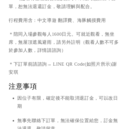
單，恕無法退還訂金，敬請理解與配合。
行程費用含：中文導遊 翻譯費、海豚觸摸費用
＊陪同入場參觀每人1600日元。可就近觀看，無坐
席，無屋頂遮風避雨，請另外註明（觀看人數不可多
於參加人數，詳情請諮詢）
＊下訂單前請諮詢→ LINE QR Code(如照片所示)謝
安琪
注意事項
因位子有限，確定後不能取消退訂金，可以改日
期
無事先聯絡下訂單，無法確保位置給您，訂金無
法退還，敬請留意